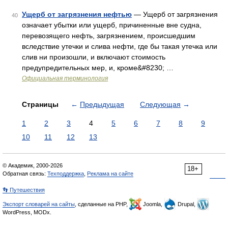
Ущерб от загрязнения нефтью
— Ущерб от загрязнения
40
означает убытки или ущерб, причиненные вне судна,
перевозящего нефть, загрязнением, происшедшим
вследствие утечки и слива нефти, где бы такая утечка или
слив ни произошли, и включают стоимость
предупредительных мер, и, кроме&#8230; …
Официальная терминология
Страницы
←
Предыдущая
Следующая
→
1
2
3
4
5
6
7
8
9
10
11
12
13
© Академик, 2000-2026
18+
Обратная связь:
Техподдержка
,
Реклама на сайте
👣 Путешествия
Экспорт словарей на сайты
, сделанные на PHP,
Joomla,
Drupal,
WordPress, MODx.