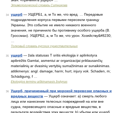
знач. «причинять ущерб» …
Этимологический словарь Ситникова
ущерб
— УЩЕРБ1, а, м То же, что вред. … Передовые
34
подразделения корпуса первыми пересекли границу
Украины. Это событие не имело никакого военного
значения, не причинило бы противнику особого ущерба (В.
Гроссман). УЩЕРБ2, а, м То же, что урон. Хозяйству&#8230;
…
Толковый словарь русских существительных
ущерб
— žala statusas T sritis ekologija ir aplinkotyra
35
apibrėžtis Gamtai, asmeniui ar organizacijai priklausančių
materialinių ar dvasinių vertybių sumažinimas ar sunaikinimas.
atitikmenys: angl. damage; harm; hurt; injury vok. Schaden, m;
Schädigung, f …
Ekologijos terminų aiškinamasis žodynas
Ущерб, причиненный при морской перевозке опасных и
36
вредных веществ
— Ущерб означает: a) смерть любого
лица или нанесение телесных повреждений на или вне
судна, перевозящего опасные и вредные вещества, в
результате воздействия этих веществ; b) убытки или ущерб,