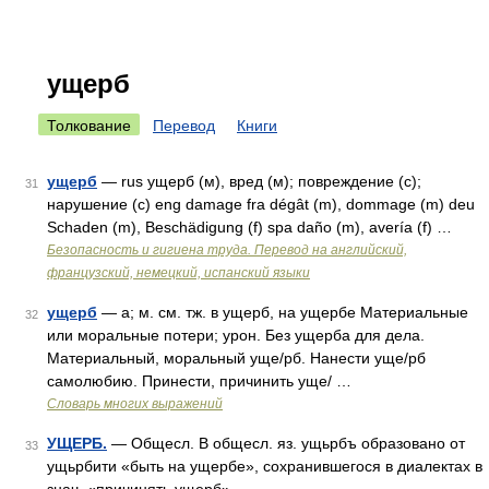
ущерб
Толкование
Перевод
Книги
ущерб
— rus ущерб (м), вред (м); повреждение (с);
31
нарушение (с) eng damage fra dégât (m), dommage (m) deu
Schaden (m), Beschädigung (f) spa daño (m), avería (f) …
Безопасность и гигиена труда. Перевод на английский,
французский, немецкий, испанский языки
ущерб
— а; м. см. тж. в ущерб, на ущербе Материальные
32
или моральные потери; урон. Без ущерба для дела.
Материальный, моральный уще/рб. Нанести уще/рб
самолюбию. Принести, причинить уще/ …
Словарь многих выражений
УЩЕРБ.
— Общесл. В общесл. яз. ущьрбъ образовано от
33
ущьрбити «быть на ущербе», сохранившегося в диалектах в